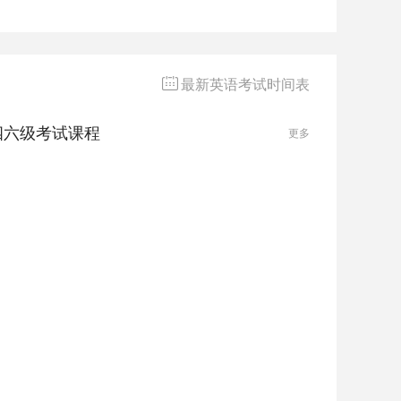
模板，希望能帮助
文模板，再加上自己积累的词汇
举行填充，对于短期复习也不失
为一种有效方式。本专题为大家
汇总六级作文万能模板，希望能
最新英语考试时间表
帮助大家备考。
四六级考试课程
更多