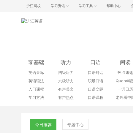
沪江网校
学习资讯
学习工具
帮助中心
零基础
听力
口语
阅读
英语音标
四级听力
口语对话
热点速递
英语语法
六级听力
职场口语
Quora精
入门课程
有声美文
口语交际
一词日历
学习方法
有声热点
口语课程
老外看中
今日推荐
专题中心