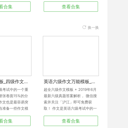
案手段；也许是盼
看合集
查看合集
主角修成正果；也
欢天喜地载歌载
剧，我们学到了英
我们看到了生活。
换一换
四级作文模板_四级作文万能模板_英语四级作文模板
英语六级作文万能模板_六级作文模板_大学英语六级作文模板
级考试中的一个重
超全六级作文模板 + 2019年6月
整张卷面15%的分
最新六级真题答案解析， 微信搜
作文也是最容易突
索并关注「沪江」即可免费获
当准备一些作文模
取！ 作文是英语六级考试中的一
己积累的词汇举行
个重要题型，占据整张卷面15%
看合集
查看合集
期复习也不失为一
的分数。但同时，作文也是最容
本专题为大家汇总
易突击的部分，适当准备一些作