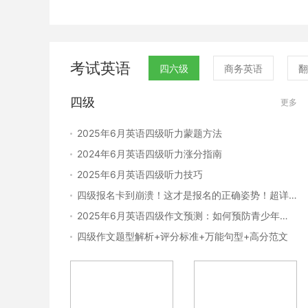
听写 3、新增短篇新闻（3段）
六级听力：1、取消短对话 2、取
消短文听写 3、听力篇章调整为2
篇 4、新增讲座/讲话
考试英语
四六级
商务英语
翻
四级
更多
2025年6月英语四级听力蒙题方法
2024年6月英语四级听力涨分指南
2025年6月英语四级听力技巧
四级报名卡到崩溃！这才是报名的正确姿势！超详细流程赶紧收藏！
2025年6月英语四级作文预测：如何预防青少年网络成瘾
四级作文题型解析+评分标准+万能句型+高分范文