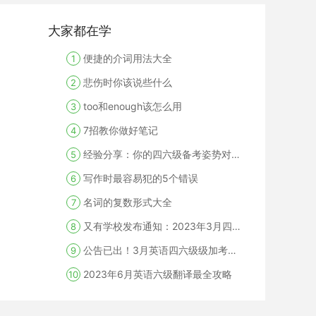
大家都在学
便捷的介词用法大全
1
悲伤时你该说些什么
2
too和enough该怎么用
3
7招教你做好笔记
4
经验分享：你的四六级备考姿势对了吗？
5
写作时最容易犯的5个错误
6
名词的复数形式大全
7
又有学校发布通知：2023年3月四级加考成绩查询时间：4月25日
8
公告已出！3月英语四六级级加考成绩查询时间公布！
9
2023年6月英语六级翻译最全攻略
10