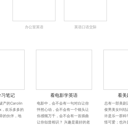
办公室英语
英语口语交际
学习笔记
看电影学英语
看美
的Carolin
电影中，会不会有一句对白让你
总有一部美剧
x，欢乐多多的
怦然心动，会不会有一个镜头让
俊男美女纠结
异的伙伴，地
你感慨万千，会不会有一首插曲
许是乐一群科
让你似曾相识？ 兴趣是最好的老
怪可爱；也许