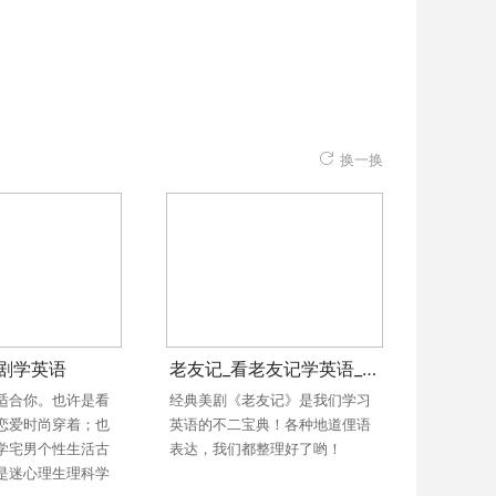
换一换
剧学英语
老友记_看老友记学英语_老友记学习笔记
适合你。也许是看
经典美剧《老友记》是我们学习
恋爱时尚穿着；也
英语的不二宝典！各种地道俚语
学宅男个性生活古
表达，我们都整理好了哟！
是迷心理生理科学