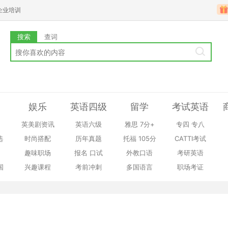
企业培训
搜索
查词
娱乐
英语四级
留学
考试英语
英美剧资讯
英语六级
雅思
7分+
专四
专八
选
时尚搭配
历年真题
托福
105分
CATTI考试
趣味职场
报名
口试
外教口语
考研英语
国
兴趣课程
考前冲刺
多国语言
职场考证