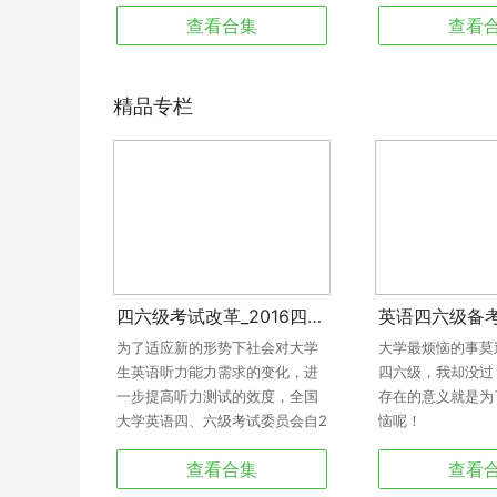
及解析，是学习者的良师益友。
查看合集
查看
精品专栏
四六级考试改革_2016四六级改革_大学英语四六级考试改革
为了适应新的形势下社会对大学
大学最烦恼的事莫
生英语听力能力需求的变化，进
四六级，我却没过
一步提高听力测试的效度，全国
存在的意义就是为
大学英语四、六级考试委员会自2
恼呢！
016年6月考试起将对四、六级考
查看合集
查看
试听力试题作局部调整。 四级听
力：1、取消短对话 2、取消短文