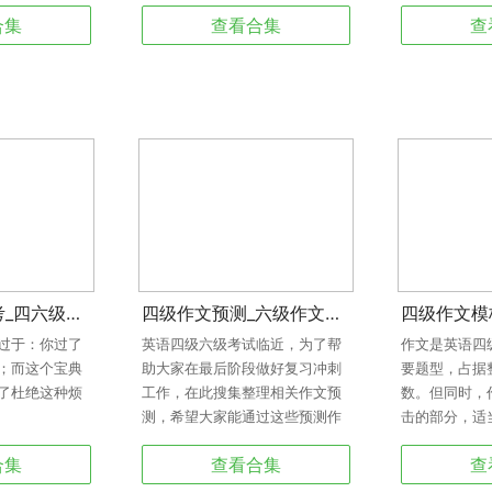
师，总有一部电影适合你，让我
伪科学各种破
合集
查看合集
查
们一起看电影学英语吧。
暧昧多年男女
许是听小朋友
舞…… 看美
语；学美剧，
英语四六级备考_四六级考试报名时间_应试宝典_备考锦囊
四级作文预测_六级作文预测_2015四级作文预测_2015六级作文预测
过于：你过了
英语四级六级考试临近，为了帮
作文是英语四
；而这个宝典
助大家在最后阶段做好复习冲刺
要题型，占据
了杜绝这种烦
工作，在此搜集整理相关作文预
数。但同时，
测，希望大家能通过这些预测作
击的部分，适
文，了解一些写作技巧和亮点表
板，再加上自
合集
查看合集
查
达。
填充，对于短
种有效方式。