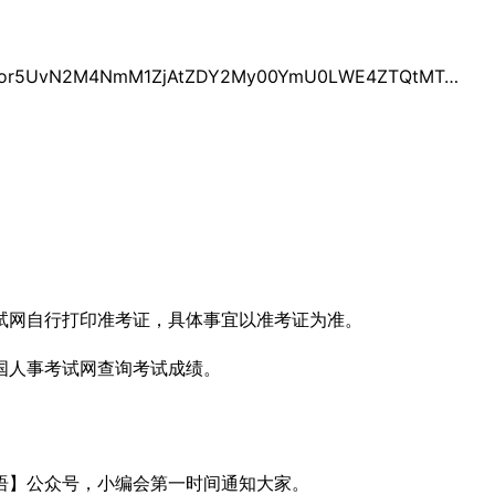
ivleaKpeWQjS_kuJPkuJrmioDmnK_otYTmoLzogIPor5UvN2M4NmM1ZjAtZDY2My00YmU0LWE4ZTQtMTgzYzc5MzI3OTQ1
试网自行打印准考证，具体事宜以准考证为准。
国人事考试网查询考试成绩。
语】公众号，小编会第一时间通知大家。