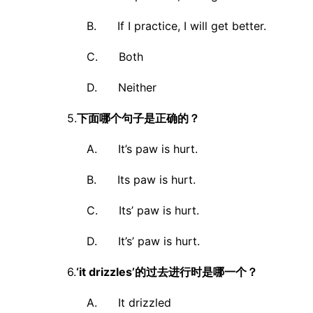
B. If I practice, I will get better.
C. Both
D. Neither
5.
下面哪个句子是正确的？
A. It’s paw is hurt.
B. Its paw is hurt.
C. Its’ paw is hurt.
D. It’s’ paw is hurt.
6.
‘it drizzles’的过去进行时是哪一个？
A. It drizzled