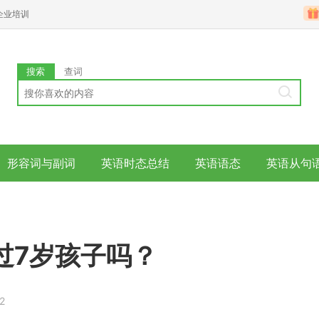
企业培训
搜索
查词
形容词与副词
英语时态总结
英语语态
英语从句
过7岁孩子吗？
2