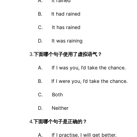
A. It rained
B. It had rained
C. It has rained
D. It was raining
3.
下面哪个句子使用了虚拟语气？
A. If I was you, I’d take the chance.
B. If I were you, I’d take the chance.
C. Both
D. Neither
4.
下面哪个句子是正确的？
A. If I practise, I will get better.