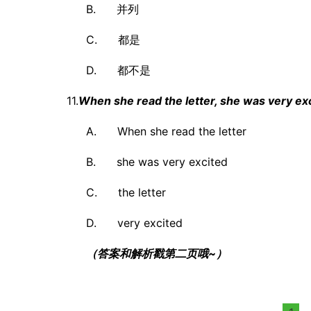
B. 并列
C. 都是
D. 都不是
11.
When she read the letter, she was very ex
A. When she read the letter
B. she was very excited
C. the letter
D. very excited
（答案和解析戳第二页哦~）