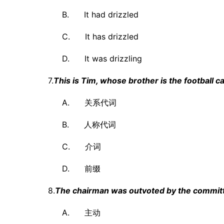
B. It had drizzled
C. It has drizzled
D. It was drizzling
7.
This is Tim, whose brother is the football ca
A. 关系代词
B. 人称代词
C. 介词
D. 前缀
8.
The chairman was outvoted by the commit
A. 主动