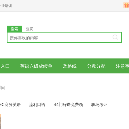
企业培训
搜索
查词
询入口
英语六级成绩单
及格线
分数分配
注意
时间
BEC商务英语
流利口语
44门好课免费领
职场考证