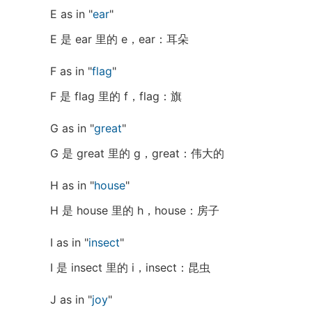
E as in "
ear
"
E 是 ear 里的 e，ear：耳朵
F as in "
flag
"
F 是 flag 里的 f，flag：旗
G as in "
great
"
G 是 great 里的 g，great：伟大的
H as in "
house
"
H 是 house 里的 h，house：房子
I as in "
insect
"
I 是 insect 里的 i，insect：昆虫
J as in "
joy
"