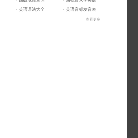
英语语法大全
英语音标发音表
英语口语练习
英语知识点
查看更多
英文字母表
英语问答库
BEC商务英语
英语四级答案
英语学习入门
标准日本语
日语一级报名
英语学习网站大全
日语五十音图
英语单词大全
日语二级真题
日本语能力考试
英语四级成绩查询
英文自我介绍
英语听力mp3
四级考试时间
英语六级答案
英语四级考试报名
英语六级成绩查询