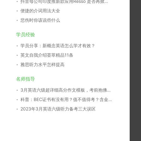
抖音母公司印度推新款应用Resso 是否再掀热潮
便捷的介词用法大全
悲伤时你该说些什么
学员经验
学员分享：新概念英语怎么学才有效？
英文自我介绍荟萃精品11条
雅思听力水平怎样提高
名师指导
3月英语六级超详细高分作文模板，考前抱佛脚秘籍！
科普：BEC证书有没有用？值不值得考？含金量如何？
2023年3月英语六级听力备考三大误区