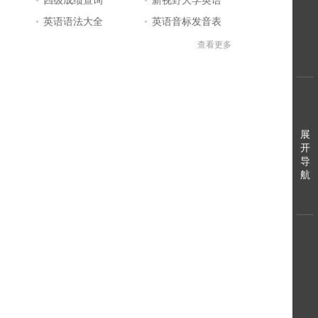
英语语法大全
英语音标发音表
英语口语练习
英语知识点
查看更多
英文字母表
英语问答库
BEC商务英语
英语四级答案
英语学习入门
标准日本语
日语一级报名
英语学习网站大全
展
开
日语五十音图
英语单词大全
导
日语二级真题
日本语能力考试
航
英语四级成绩查询
英文自我介绍
英语听力mp3
四级考试时间
英语六级答案
英语四级考试报名
英语六级成绩查询