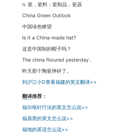
n. 瓷，瓷料；瓷制品，瓷器
China Green Outlook
中国绿色瞭望
Is it a China-made hat?
这是中国制的帽子吗？
The china flioured yesterday .
昨天那个陶瓷摔碎了。
到沪江小D查看福建的英文翻译>>
翻译
推荐：
福尔电针疗法的英文怎么说>>
福鼎黑的英文怎么说>>
福地的英语怎么说>>