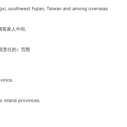
ngxi, southwest Fujian, Taiwan and among overseas
裔客家人中间。
动或责任的）范围
vince.
o inland provinces.