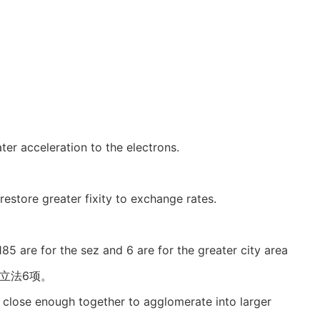
er acceleration to the electrons.
o restore greater fixity to exchange rates.
 185 are for the sez and 6 are for the greater city area
市立法6项。
e close enough together to agglomerate into larger