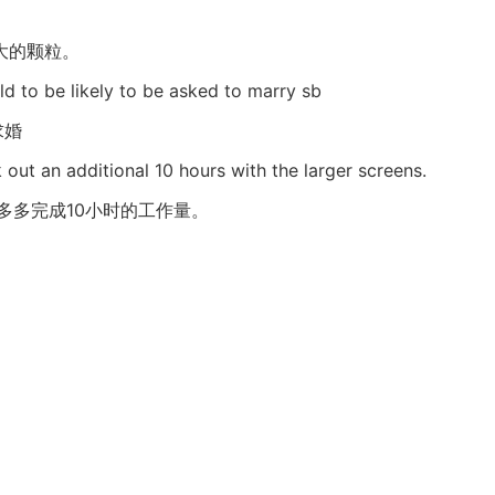
大的颗粒。
d to be likely to be asked to marry sb
求婚
 out an additional 10 hours with the larger screens.
多多完成10小时的工作量。