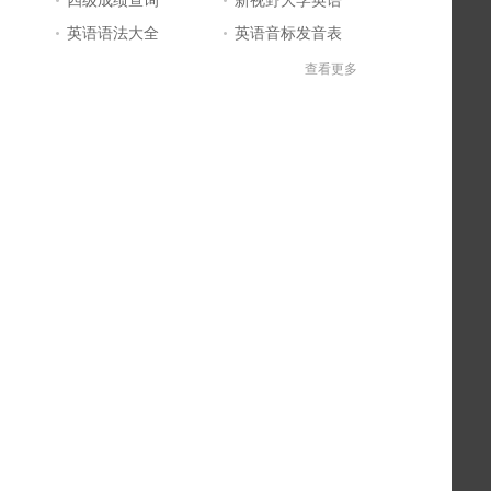
英语语法大全
英语音标发音表
英语口语练习
英语知识点
查看更多
英文字母表
英语问答库
BEC商务英语
英语四级答案
英语学习入门
标准日本语
日语一级报名
英语学习网站大全
日语五十音图
英语单词大全
日语二级真题
日本语能力考试
英语四级成绩查询
英文自我介绍
英语听力mp3
四级考试时间
英语六级答案
英语四级考试报名
英语六级成绩查询