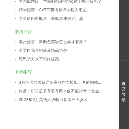
考完四六级，学霸们都还悄悄get了哪些技能？
精华指南：CATTI英语翻译课程大汇总
学英语用新概念：新概念课程大汇总
学员经验
学员分享：新概念英语怎么学才有效？
英文自我介绍荟萃精品11条
雅思听力水平怎样提高
名师指导
3月英语六级超详细高分作文模板，考前抱佛脚秘籍！
展
开
科普：BEC证书有没有用？值不值得考？含金量如何？
导
2023年3月英语六级听力备考三大误区
航