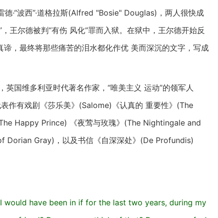
”·道格拉斯(Alfred "Bosie" Douglas)，两人很快成
，王尔德被判“有伤 风化”罪而入狱。在狱中，王尔德开始反
真谛，最终将那些痛苦的泪水都化作优 美而深沉的文字，写成
4-1900)，英国维多利亚时代著名作家，“唯美主义 运动”的领军人
。他的代表作有戏剧《莎乐美》(Salome)《认真的 重要性》(The
he Happy Prince) 《夜莺与玫瑰》(The Nightingale and
of Dorian Gray)，以及书信《自深深处》(De Profundis)
I would have been in if for the last two years, during my