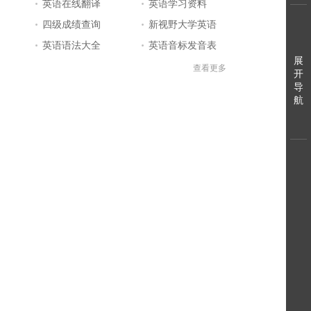
英语在线翻译
英语学习资料
四级成绩查询
新视野大学英语
英语语法大全
英语音标发音表
展
英语口语练习
英语知识点
查看更多
开
导
英文字母表
英语问答库
航
BEC商务英语
英语四级答案
英语学习入门
标准日本语
日语一级报名
英语学习网站大全
日语五十音图
英语单词大全
日语二级真题
日本语能力考试
英语四级成绩查询
英文自我介绍
英语听力mp3
四级考试时间
英语六级答案
英语四级考试报名
英语六级成绩查询