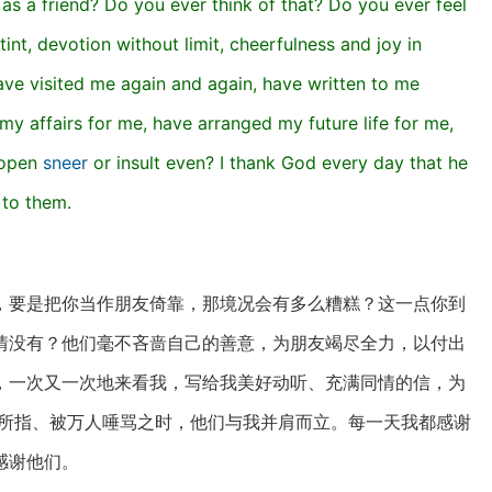
as a friend? Do you ever think of that? Do you ever feel
int, devotion without limit, cheerfulness and joy in
ave visited me again and again, have written to me
y affairs for me, have arranged my future life for me,
, open
sneer
or insult even? I thank God every day that he
 to them.
，要是把你当作朋友倚靠，那境况会有多么糟糕？这一点你到
情没有？他们毫不吝啬自己的善意，为朋友竭尽全力，以付出
，一次又一次地来看我，写给我美好动听、充满同情的信，为
夫所指、被万人唾骂之时，他们与我并肩而立。每一天我都感谢
感谢他们。