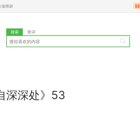
企业培训
搜索
查词
自深深处》53