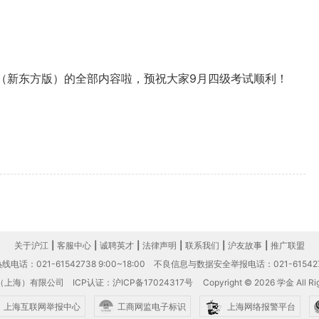
套（新东方版）的全部内容啦，预祝大家9月四级考试顺利！
关于沪江
|
客服中心
|
诚聘英才
|
法律声明
|
联系我们
|
沪友故事
|
推广联盟
电话：021-61542738 9:00~18:00
不良信息与数据安全举报电话：021-61542
（上海）有限公司
ICP认证：沪ICP备17024317号
Copyright © 2026 学金 All Rig
上海互联网举报中心
工商网监电子标识
上海网络报警平台