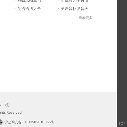
英语语法大全
英语音标发音表
英语口语练习
英语知识点
查看更多
英文字母表
英语问答库
BEC商务英语
英语四级答案
英语学习入门
标准日本语
日语一级报名
英语学习网站大全
日语五十音图
英语单词大全
日语二级真题
日本语能力考试
英语四级成绩查询
英文自我介绍
英语听力mp3
四级考试时间
英语六级答案
英语四级考试报名
英语六级成绩查询
738
hts Reserved.
沪公网安备 31011502010355号
TOP