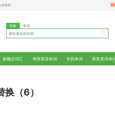
企业培训
搜索
查词
新概念词汇
考研英语单词
专四单词
商务英语单
替换（6）