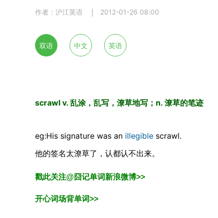
作者：沪江英语
2012-01-26 08:00
双语
中文
英语
scrawl v. 乱涂，乱写，潦草地写；n. 潦草的笔迹
eg:His signature was an
illegible
scrawl.
他的签名太潦草了，认都认不出来。
戳此关注@囧记单词新浪微博>>
开心词场背单词>>