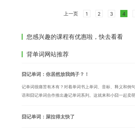
上一页
1
2
3
4
您感兴趣的课程有优惠啦，快去看看
背单词网站推荐
囧记单词：你居然放我鸽子？！
记单词很痛苦有木有？对着单词书上单词、音标、释义和例
语和囧记单词合作推出趣记单词系列。这就来和小囧一起卖
囧记单词：屎拉得太快了